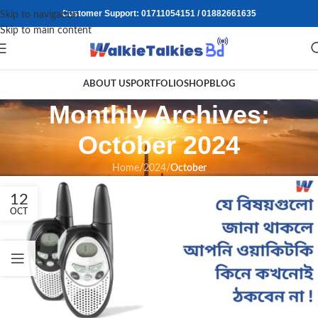
Customer Support: 01711054151 / 01882661635
Skip to navigation
Skip to main content
ABOUT US
PORTFOLIO
SHOP
BLOG
Monthly Archives:
October 2024
Home
/
2024
/
October
12
OCT