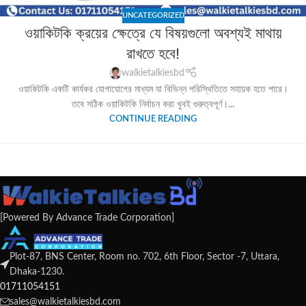
UNCATEGORIZED
ওয়াকিটকি ক্রয়ের ক্ষেত্রে যে বিষয়গুলো অবশ্যই মাথায়
রাখতে হবে!
walkietalkiesbd
ওয়াকিটকি একটি কার্যকর যোগাযোগের মাধ্যম যা বিভিন্ন পরিস্থিতিতে সহায়ক হতে পারে।
তবে সঠিক ওয়াকিটকি নির্বাচন করা খুবই গুরুত্বপূর্ণ।...
CONTINUE READING
[Powered By Advance Trade Corporation]
Plot-87, BNS Center, Room no. 702, 6th Floor, Sector -7, Uttara,
Dhaka-1230.
01711054151
sales@walkietalkiesbd.com